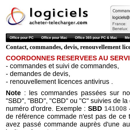
Office pour PC
Office pour Mac
Office 365 pour PC & Mac
Me
Contact, commandes, devis, renouvellement lice
COORDONNES RESERVEES AU SERV
- commandes et suivi de commandes,
- demandes de devis,
- renouvellement licences antivirus .
Note
: les commandes passées sur nos s
"SBD", "BBD", "CBD" ou "C" suivies de la
numéro d'ordre. Exemple :
SBD
141008
de référence commade n'est pas de ce t
avez passé commande auprès d'une aut