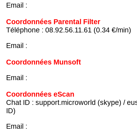
Email :
support@east-tec.com
Coordonnées Parental Filter
Téléphone : 08.92.56.11.61 (0.34 €/min)
http://www.profiltechnology.com/fr/contact
Email :
info@profiltechnology.com
Coordonnées Munsoft
http://munsoft.fr/support/
Email :
support@munsoft.fr
Coordonnées eScan
Chat ID : support.microworld (skype) / 
ID)
http://support.mwti.net/support/
Email :
eusupport@escanav.com