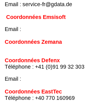
Email : service-fr@gdata.de
Coordonnées Emsisoft
http://www.emsisoft.fr/fr/support/contact/
Email :
support@emsisoft.com
Coordonnées Zemana
http://zemana.com/Support.aspx
Coordonnées Defenx
Téléphone : +41 (0)91 99 32 303
http://www.defenx.com/fr/support
Email :
support@defenx.com
Coordonnées EastTec
Téléphone : +40 770 160969
http://fr.east-tec.com/support/